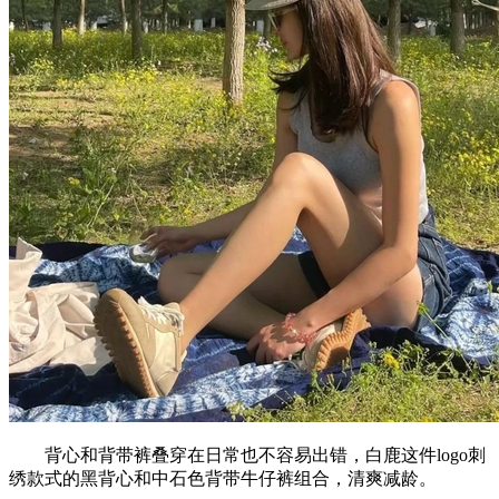
背心和背带裤叠穿在日常也不容易出错，白鹿这件logo刺
绣款式的黑背心和中石色背带牛仔裤组合，清爽减龄。