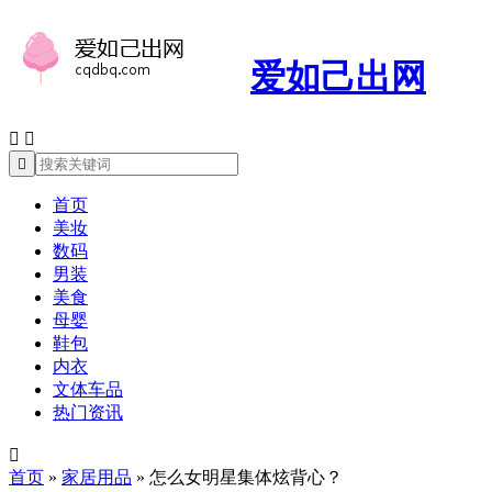
爱如己出网



首页
美妆
数码
男装
美食
母婴
鞋包
内衣
文体车品
热门资讯

首页
»
家居用品
»
怎么女明星集体炫背心？