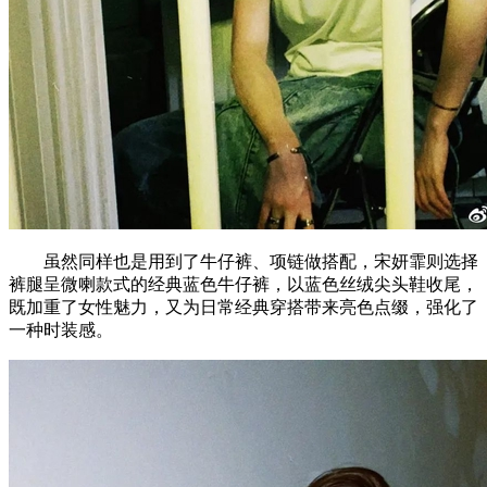
虽然同样也是用到了牛仔裤、项链做搭配，宋妍霏则选择
裤腿呈微喇款式的经典蓝色牛仔裤，以蓝色丝绒尖头鞋收尾，
既加重了女性魅力，又为日常经典穿搭带来亮色点缀，强化了
一种时装感。