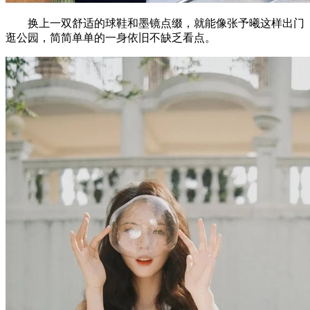
换上一双舒适的球鞋和墨镜点缀，就能像张予曦这样出门
逛公园，简简单单的一身依旧不缺乏看点。