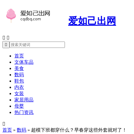
爱如己出网



首页
文体车品
美食
数码
鞋包
内衣
女装
家居用品
母婴
热门资讯

首页
»
数码
»
超模下班都穿什么？早春穿这些外套就对了！