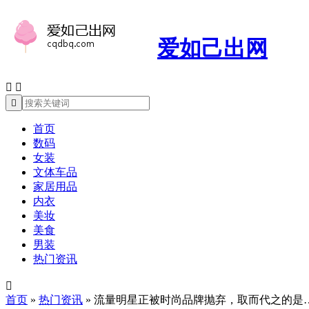
爱如己出网



首页
数码
女装
文体车品
家居用品
内衣
美妆
美食
男装
热门资讯

首页
»
热门资讯
»
流量明星正被时尚品牌抛弃，取而代之的是