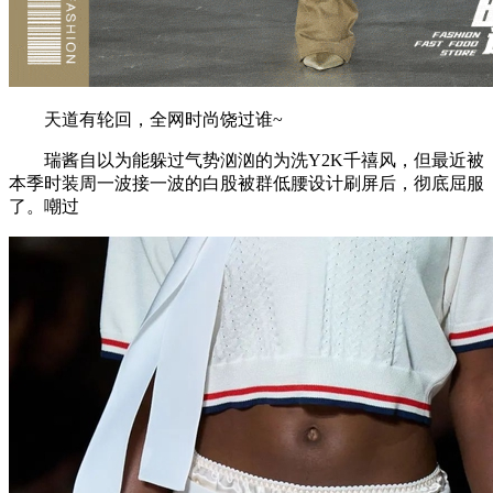
天道有轮回，全网时尚饶过谁~
瑞酱自以为能躲过气势汹汹的为洗Y2K千禧风，但最近被
本季时装周一波接一波的白股被群低腰设计刷屏后，彻底屈服
了。嘲过