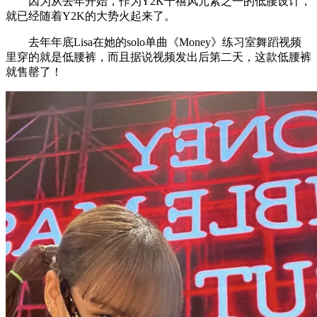
因为从去年开始，作为Y2K千禧风元素之一的低腰设计，
就已经随着Y2K的大势火起来了。
去年年底Lisa在她的solo单曲《Money》练习室舞蹈视频
里穿的就是低腰裤，而且据说视频发出后第二天，这款低腰裤
就售罄了！