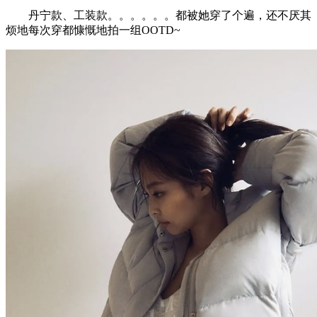
丹宁款、工装款。。。。。。都被她穿了个遍，还不厌其
烦地每次穿都慷慨地拍一组OOTD~