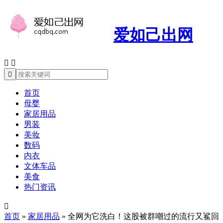
爱如己出网



首页
母婴
家居用品
男装
美妆
数码
内衣
文体车品
美食
热门资讯

首页
»
家居用品
»
全网为它洗白！这股被群嘲过的流行又鲨回