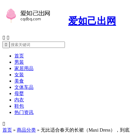
爱如己出网



首页
男装
家居用品
女装
美食
文体车品
母婴
内衣
鞋包
热门资讯

首页
»
商品分类
»
无比适合春天的长裙（Maxi Dress），到底