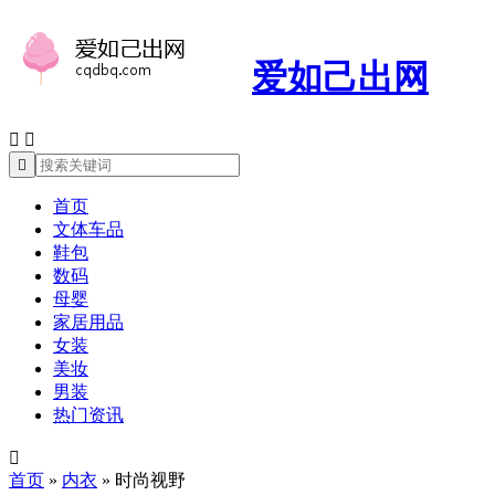
爱如己出网



首页
文体车品
鞋包
数码
母婴
家居用品
女装
美妆
男装
热门资讯

首页
»
内衣
»
时尚视野