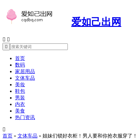
爱如己出网



首页
数码
家居用品
文体车品
美妆
鞋包
男装
内衣
美食
热门资讯

首页
»
文体车品
»
姐妹们锁好衣柜！男人要和你抢衣服穿了！