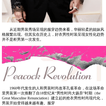
从近期男装秀场呈现的服穿趋势来看，华丽轻柔的姐妹风
格频繁出现。但其实在历史上，好衣男性时装呈现女性化趋势
并不是柜男第一次发生。
1960年代发生的人和男装时尚改革孔雀革命，在这场革命
里男装第一次推翻了自18世纪末“男性时尚大扬弃”时期（the
Great Masculine Renunciation）建立起的抢衣男性时尚现代化，
男装开始变得越来越有趣。服穿