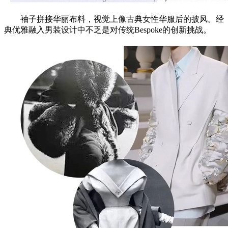
袖子拼接华丽布料，视觉上像古典女性华服后的披风。经
典优雅融入男装设计中不乏是对传统Bespoke的创新挑战。