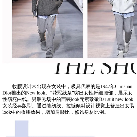
收腰设计常出现在女装中，极具代表的是1947年Christian
Dior推出的New look。“花冠线条”突出女性纤细腰部，展示女
性窈窕曲线。男装秀场中的西装look元素致敬Bar suit new look
女装经典版型。通过缝纫线、拉链倾斜设计视觉上营造出女装
look中的收腰效果，增加肩腰比，修饰身材比例。