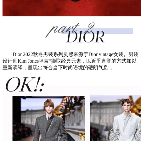
Dior 2022秋冬男装系列灵感来源于Dior vintage女装。男装
设计师Kim Jones坦言“撷取经典元素，以近乎直觉的方式加以
重新演绎，呈现出符合当下时尚语境的硬朗气息”。