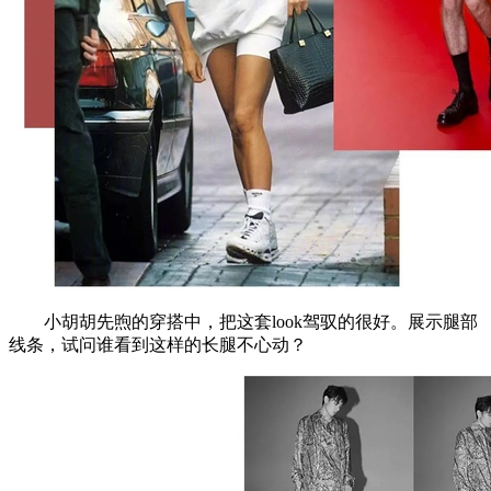
小胡胡先煦的穿搭中，把这套look驾驭的很好。展示腿部
线条，试问谁看到这样的长腿不心动？