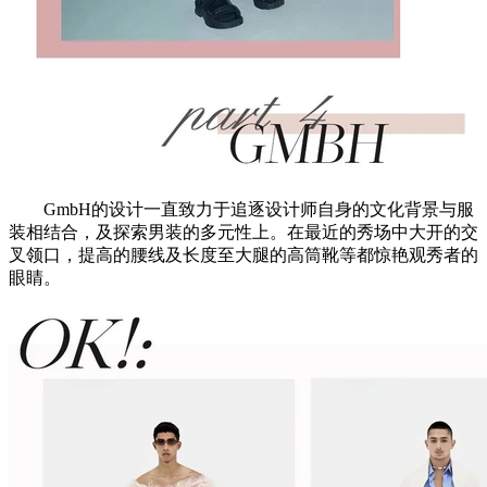
GmbH的设计一直致力于追逐设计师自身的文化背景与服
装相结合，及探索男装的多元性上。在最近的秀场中大开的交
叉领口，提高的腰线及长度至大腿的高筒靴等都惊艳观秀者的
眼睛。