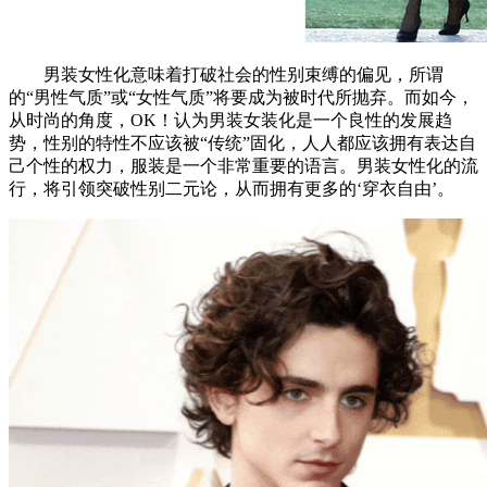
男装女性化意味着打破社会的性别束缚的偏见，所谓
的“男性气质”或“女性气质”将要成为被时代所抛弃。而如今，
从时尚的角度，OK！认为男装女装化是一个良性的发展趋
势，性别的特性不应该被“传统”固化，人人都应该拥有表达自
己个性的权力，服装是一个非常重要的语言。男装女性化的流
行，将引领突破性别二元论，从而拥有更多的‘穿衣自由’。