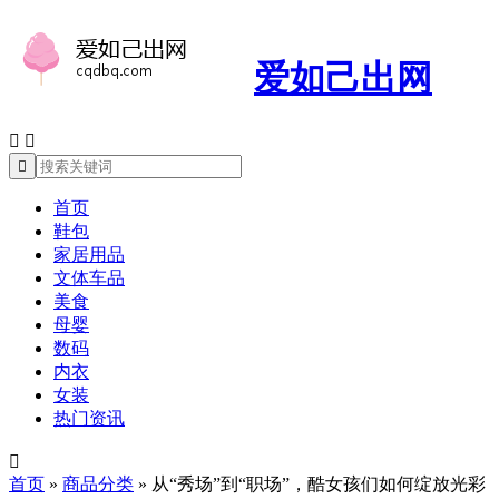
爱如己出网



首页
鞋包
家居用品
文体车品
美食
母婴
数码
内衣
女装
热门资讯

首页
»
商品分类
»
从“秀场”到“职场”，酷女孩们如何绽放光彩